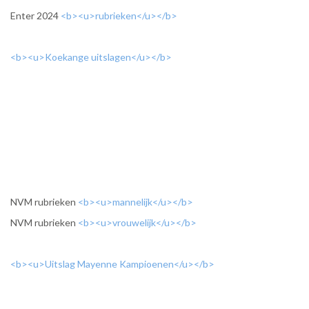
Enter 2024
<b><u>rubrieken</u></b>
<b><u>Koekange uitslagen</u></b>
NVM rubrieken
<b><u>mannelijk</u></b>
NVM rubrieken
<b><u>vrouwelijk</u></b>
<b><u>Uitslag Mayenne Kampioenen</u></b>