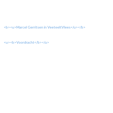
<b><u>Marcel Gerritsen in VeeteeltVlees</u></b>
<u><b>Voordracht</b></u>