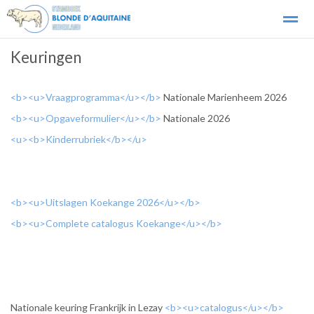
Keuringen
Over het ras
Organisatie - bestuur
Fokkerij
Links stamb
<b><u>Vraagprogramma</u></b>
Nationale Marienheem 2026
Home
Nieuws
Agenda
Foto's
E-
<b><u>Opgaveformulier</u></b>
Nationale 2026
<u><b>Kinderrubriek</b></u>
<b><u>Uitslagen Koekange 2026</u></b>
<b><u>Complete catalogus Koekange</u></b>
Nationale keuring Frankrijk in Lezay
<b><u>catalogus</u></b>