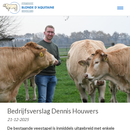
Over het ras
Organisatie - bestuur
Fokkerij
Links stamb
Home
Nieuws
Agenda
Foto's
E-
Bedrijfsverslag Dennis Houwers
21-12-2025
De bestaande veestapel is inmiddels uitgebreid met enkele